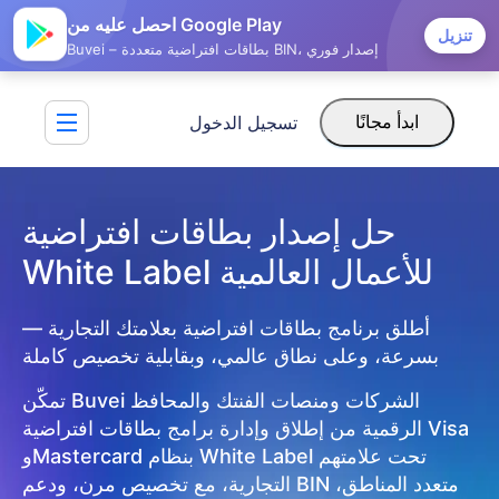
احصل عليه من Google Play
تنزيل
Buvei – بطاقات افتراضية متعددة BIN، إصدار فوري
تسجيل الدخول
ابدأ مجانًا
حل إصدار بطاقات افتراضية 
White Label للأعمال العالمية
أطلق برنامج بطاقات افتراضية بعلامتك التجارية —
بسرعة، وعلى نطاق عالمي، وبقابلية تخصيص كاملة
تمكّن Buvei الشركات ومنصات الفنتك والمحافظ
الرقمية من إطلاق وإدارة برامج بطاقات افتراضية Visa
وMastercard بنظام White Label تحت علامتهم
التجارية، مع تخصيص مرن، ودعم BIN متعدد المناطق،