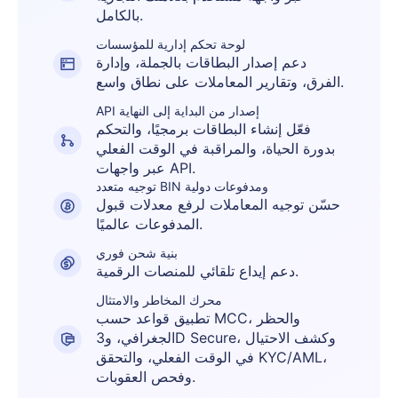
بالكامل.
لوحة تحكم إدارية للمؤسسات
دعم إصدار البطاقات بالجملة، وإدارة
الفرق، وتقارير المعاملات على نطاق واسع.
API إصدار من البداية إلى النهاية
فعّل إنشاء البطاقات برمجيًا، والتحكم
بدورة الحياة، والمراقبة في الوقت الفعلي
عبر واجهات API.
توجيه متعدد BIN ومدفوعات دولية
حسّن توجيه المعاملات لرفع معدلات قبول
المدفوعات عالميًا.
بنية شحن فوري
دعم إيداع تلقائي للمنصات الرقمية.
محرك المخاطر والامتثال
تطبيق قواعد حسب MCC، والحظر
الجغرافي، و3D Secure، وكشف الاحتيال
في الوقت الفعلي، والتحقق KYC/AML،
وفحص العقوبات.