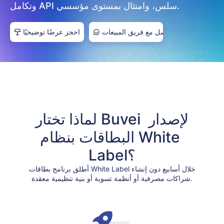
وتكامل API سلس، وامتثال بمستوى مؤسسي.
تواصل مع فريق المبيعات
احجز عرضًا توضيحيًا
لماذا تختار Buvei لإصدار 
البطاقات بنظام White 
Label؟
أطلق برنامج بطاقات White Label خلال أسابيع دون إنشاء
شراكات مصرفية أو أنظمة تسوية أو بنية تنظيمية معقدة.