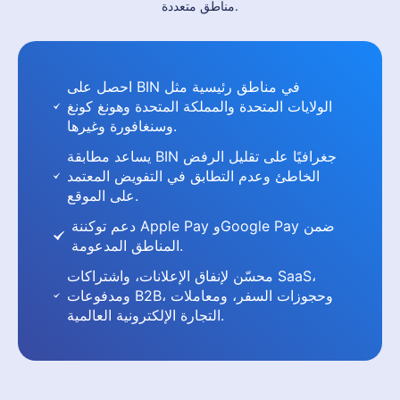
مناطق متعددة.
احصل على BIN في مناطق رئيسية مثل
الولايات المتحدة والمملكة المتحدة وهونغ كونغ
وسنغافورة وغيرها.
يساعد مطابقة BIN جغرافيًا على تقليل الرفض
الخاطئ وعدم التطابق في التفويض المعتمد
على الموقع.
دعم توكننة Apple Pay وGoogle Pay ضمن
المناطق المدعومة.
محسّن لإنفاق الإعلانات، واشتراكات SaaS،
ومدفوعات B2B، وحجوزات السفر، ومعاملات
التجارة الإلكترونية العالمية.