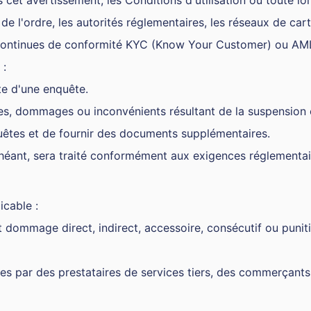
cet avertissement, les Conditions d'utilisation ou toute loi
de l'ordre, les autorités réglementaires, les réseaux de car
 continues de conformité KYC (Know Your Customer) ou AM
 :
te d'une enquête.
es, dommages ou inconvénients résultant de la suspension o
uêtes et de fournir des documents supplémentaires.
éant, sera traité conformément aux exigences réglementaire
icable :
dommage direct, indirect, accessoire, consécutif ou punitif 
ées par des prestataires de services tiers, des commerçan