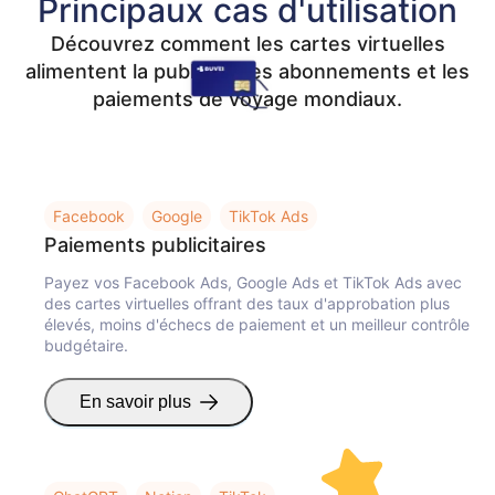
Principaux cas d'utilisation
Amazon
Découvrez comment les cartes virtuelles
alimentent la publicité, les abonnements et les
paiements de voyage mondiaux.
Google Ads
Facebook Ads
Twitter Ads
Facebook
Google
TikTok Ads
Paiements publicitaires
TikTok Ads
OpenAI
Payez vos Facebook Ads, Google Ads et TikTok Ads avec
des cartes virtuelles offrant des taux d'approbation plus
DeepMind
Amazon
élevés, moins d'échecs de paiement et un meilleur contrôle
budgétaire.
En savoir plus