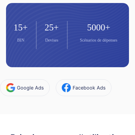
15
+
25
+
5000
+
BIN
Devises
Scénarios de dépenses
Google Ads
Facebook Ads
Twitter Ads
TikTok Ads
OpenAI
DeepMind