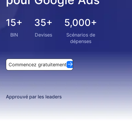
Tiktok Ads
Buvei vous permet d'alimenter instantanément des cartes
15+
35+
5,000+
BIN
Devises
Scénarios de
dépenses
Commencez gratuitement
Approuvé par les leaders