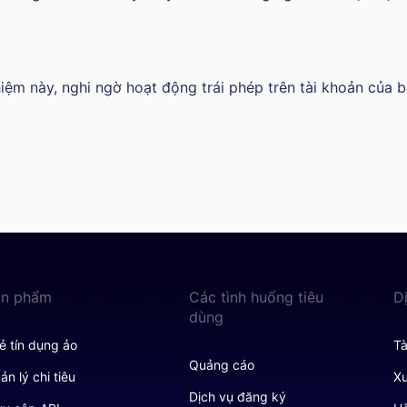
iệm này, nghi ngờ hoạt động trái phép trên tài khoản của b
ản phẩm
Các tình huống tiêu
D
dùng
ẻ tín dụng ảo
Tà
Quảng cáo
ản lý chi tiêu
Xu
Dịch vụ đăng ký