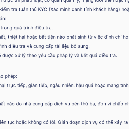
 thực thi pháp luật, cơ quan quản lý, mạng lưới thẻ hoặc 
iểm tra tuân thủ KYC (Xác minh danh tính khách hàng) ho
ản:
trong quá trình điều tra.
ất, thiệt hại hoặc bất tiện nào phát sinh từ việc đình chỉ 
nh điều tra và cung cấp tài liệu bổ sung.
ẽ được xử lý theo yêu cầu pháp lý và kết quả điều tra.
ho phép:
hại trực tiếp, gián tiếp, ngẫu nhiên, hậu quả hoặc mang tín
hất nào do nhà cung cấp dịch vụ bên thứ ba, đơn vị chấp 
ên tục hoặc không có lỗi. Gián đoạn dịch vụ có thể xảy ra