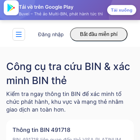
Tải về trên Google Play
Tải xuống
Buvei – Thẻ ảo Multi-BIN, phát hành tức thì
Đăng nhập
Bắt đầu miễn phí
Công cụ tra cứu BIN & xác
minh BIN thẻ
Kiểm tra ngay thông tin BIN để xác minh tổ
chức phát hành, khu vực và mạng thẻ nhằm
giao dịch an toàn hơn.
Thông tin BIN 491718
BIN 491718 liên quan đến thẻ VISA PLATINUM