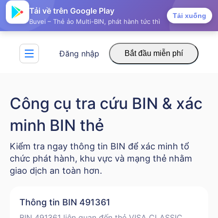
Tải về trên Google Play
Tải xuống
Buvei – Thẻ ảo Multi-BIN, phát hành tức thì
Đăng nhập
Bắt đầu miễn phí
Công cụ tra cứu BIN & xác
minh BIN thẻ
Kiểm tra ngay thông tin BIN để xác minh tổ
chức phát hành, khu vực và mạng thẻ nhằm
giao dịch an toàn hơn.
Thông tin BIN 491361
BIN 491361 liên quan đến thẻ VISA CLASSIC