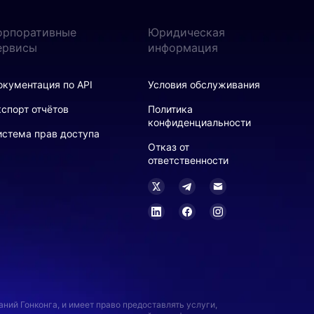
орпоративные
Юридическая
ервисы
информация
окументация по API
Условия обслуживания
кспорт отчётов
Политика
конфиденциальности
истема прав доступа
Отказ от
ответственности
ий Гонконга, и имеет право предоставлять услуги,