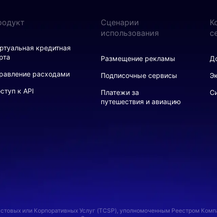
родукт
Сценарии
К
использования
с
ртуальная кредитная
рта
Размещение рекламы
Д
равление расходами
Подписочные сервисы
Э
ступ к API
Платежи за
С
путешествия и авиацию
стовых или Корпоративных Услуг (TCSP), уполномоченным Реестром Компан