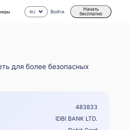
Начать
Войти
тнеры
RU
бесплатно
еть для более безопасных
483833
IDBI BANK LTD.