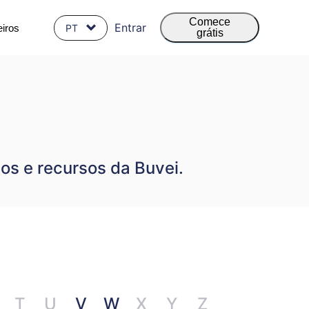
Comece
Entrar
iros
PT
grátis
os e recursos da Buvei.
T
U
V
W
X
Y
Z