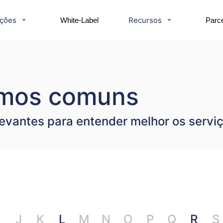
ções
Recursos
White-Label
Parce
ermos comuns
vantes para entender melhor os serviç
J
K
L
M
N
O
P
Q
R
S