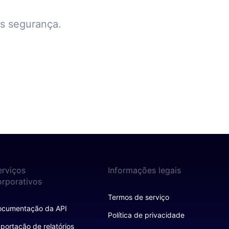
is segurança.
.
erviços
Informações legais
orporativos
Termos de serviço
ocumentação da API
Política de privacidade
portação de relatórios