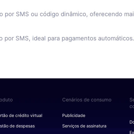
ção por SMS ou código dinâmico, oferecendo ma
ção por SMS, ideal para pagamentos automáticos
oduto
Cenários de consumo
S
c
rtão de crédito virtual
Publicidade
D
stão de despesas
Serviços de assinatura
Ex