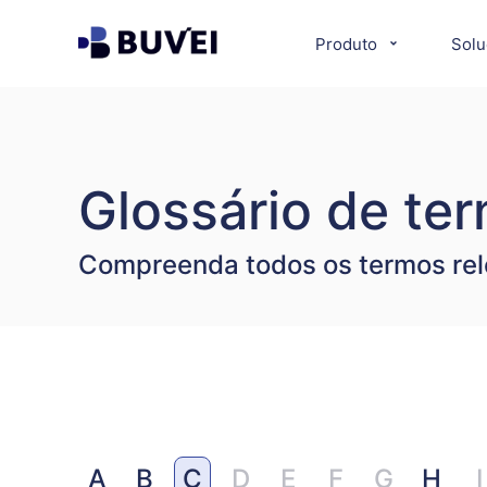
Produto
Solu
Glossário de t
Compreenda todos os termos rele
A
B
C
D
E
F
G
H
I