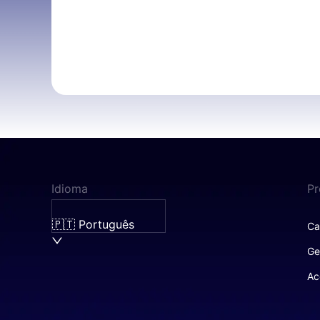
Idioma
Pr
🇵🇹 Português
Ca
Ge
Ac