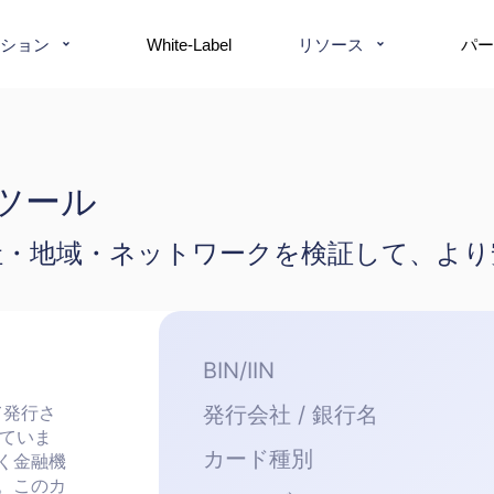
ション
リソース
White-Label
パー
証ツール
会社・地域・ネットワークを検証して、よ
BIN/IIN
て発行さ
発行会社 / 銀行名
していま
カード種別
く金融機
。このカ