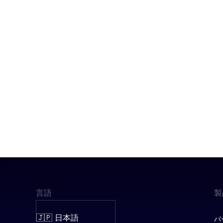
言語
製
🇯🇵 日本語
バ