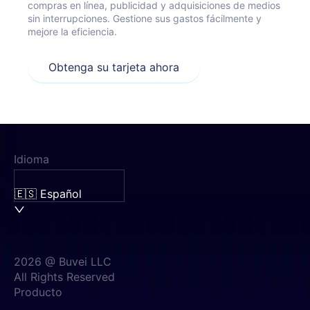
compras en línea, publicidad y adquisiciones de medios
sin interrupciones. Gestione sus gastos fácilmente y
mejore la eficiencia.
Obtenga su tarjeta ahora
Idioma
🇪🇸 Español
2026 @ Buvei LLC
All Rights Reserved
Producto