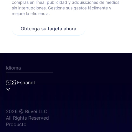
compras en línea, publicidad y adquisiciones de medios
sin interrupciones. Gestione sus gastos fácilmente y
mejore la eficiencia.
Obtenga su tarjeta ahora
Idioma
🇪🇸 Español
2026 @ Buvei LLC
All Rights Reserved
Producto