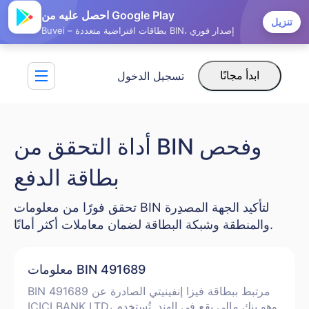
احصل عليه من Google Play
تنزيل
Buvei – بطاقات افتراضية متعددة BIN، إصدار فوري
تسجيل الدخول
ابدأ مجانًا
أداة التحقق من BIN وفحص
بطاقة الدفع
تحقق فورًا من معلومات BIN لتأكيد الجهة المصدِرة
والمنطقة وشبكة البطاقة لضمان معاملات أكثر أمانًا.
معلومات BIN 491689
BIN 491689 مرتبط ببطاقة فيزا إنفينيتي الصادرة عن
ICICI BANK LTD، وهو بنك مالي يقع في الهند. تُستخدم