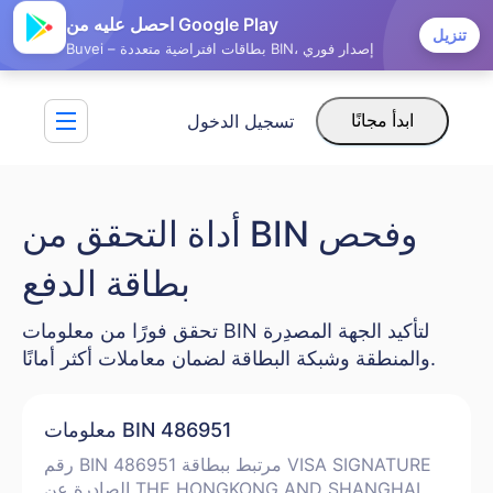
احصل عليه من Google Play
تنزيل
Buvei – بطاقات افتراضية متعددة BIN، إصدار فوري
تسجيل الدخول
ابدأ مجانًا
أداة التحقق من BIN وفحص
بطاقة الدفع
تحقق فورًا من معلومات BIN لتأكيد الجهة المصدِرة
والمنطقة وشبكة البطاقة لضمان معاملات أكثر أمانًا.
معلومات BIN 486951
رقم BIN 486951 مرتبط ببطاقة VISA SIGNATURE
الصادرة عن THE HONGKONG AND SHANGHAI