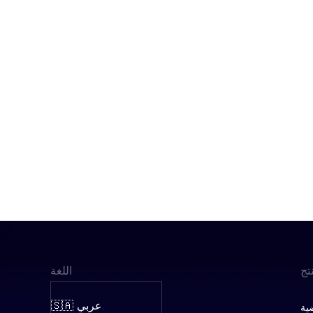
تج
اللغة
🇸🇦 عربي
ضية