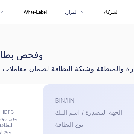
الموارد
الشركاء
White-Label
أداة التحقق من BIN وف
BIN/IIN
الجهة المصدِرة / اسم البنك
نوع البطاقة
البطاقة
يتيح ل